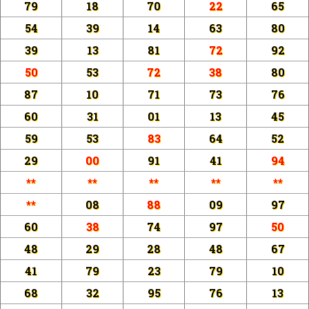
79
18
70
22
65
54
39
14
63
80
39
13
81
72
92
50
53
72
38
80
87
10
71
73
76
60
31
01
13
45
59
53
83
64
52
29
00
91
41
94
**
**
**
**
**
**
08
88
09
97
60
38
74
97
50
48
29
28
48
67
41
79
23
79
10
68
32
95
76
13