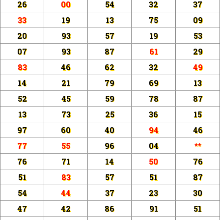
26
00
54
32
37
33
19
13
75
09
20
93
57
19
53
07
93
87
61
29
83
46
62
32
49
14
21
79
69
13
52
45
59
78
87
13
73
25
36
15
97
60
40
94
46
77
55
96
04
**
76
71
14
50
76
51
83
57
51
87
54
44
37
23
30
47
42
86
91
51