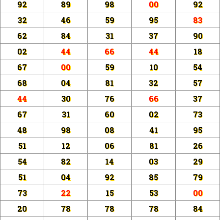
92
89
98
00
92
32
46
59
95
83
62
84
31
37
90
02
44
66
44
18
67
00
59
10
54
68
04
81
32
57
44
30
76
66
37
67
31
60
02
73
48
98
08
41
95
51
12
06
81
26
54
82
14
03
29
51
04
92
85
79
73
22
15
53
00
20
78
78
78
84