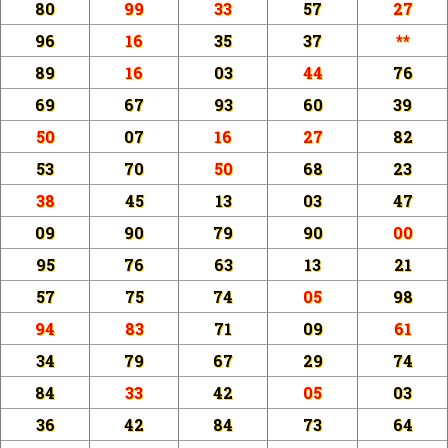
80
99
33
57
27
96
16
35
37
**
89
16
03
44
76
69
67
93
60
39
50
07
16
27
82
53
70
50
68
23
38
45
13
03
47
09
90
79
90
00
95
76
63
13
21
57
75
74
05
98
94
83
71
09
61
34
79
67
29
74
84
33
42
05
03
36
42
84
73
64