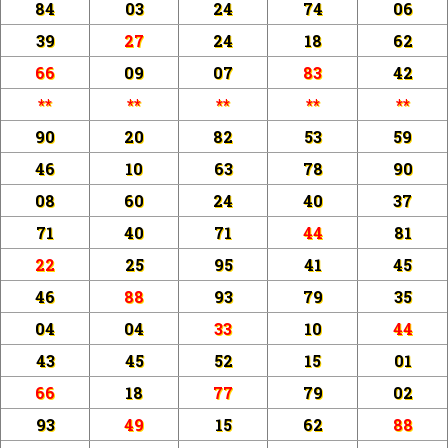
84
03
24
74
06
39
27
24
18
62
66
09
07
83
42
**
**
**
**
**
90
20
82
53
59
46
10
63
78
90
08
60
24
40
37
71
40
71
44
81
22
25
95
41
45
46
88
93
79
35
04
04
33
10
44
43
45
52
15
01
66
18
77
79
02
93
49
15
62
88