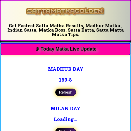
Get Fastest Satta Matka Results, Madhur Matka ,
Indian Satta, Matka Boss, Satta Batta, Satta Matta
Matka Tips.
📡 Today Matka Live Update
MADHUR DAY
189-8
MILAN DAY
Loading...