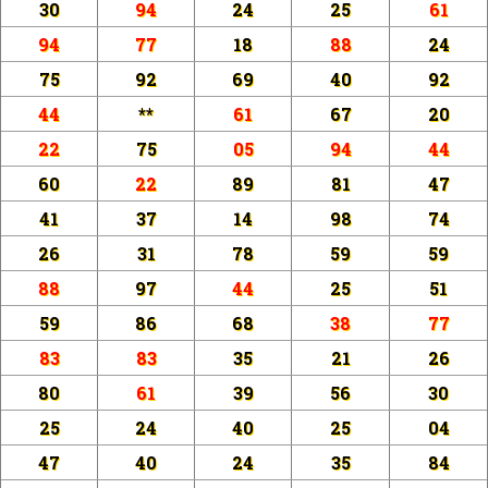
30
94
24
25
61
94
77
18
88
24
75
92
69
40
92
44
**
61
67
20
22
75
05
94
44
60
22
89
81
47
41
37
14
98
74
26
31
78
59
59
88
97
44
25
51
59
86
68
38
77
83
83
35
21
26
80
61
39
56
30
25
24
40
25
04
47
40
24
35
84