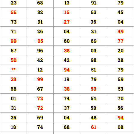
23
68
13
91
79
66
32
16
63
45
73
91
27
36
04
71
26
04
21
49
99
05
60
69
77
57
96
38
03
20
50
42
42
98
28
**
12
94
51
79
33
99
19
79
69
68
67
38
50
53
01
72
74
54
70
31
72
37
58
56
35
69
04
48
94
18
74
68
61
08